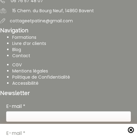
06 76 57 48 07
15 Chem. du Bourg Neuf, 14860 Bavent
cottageetpatine@gmail.com
Navigation
Formations
Livre d’or clients
Blog
Contact
CGV
Mentions légales
Politique de Confidentialité
Accessibilité
Newsletter
E-mail
*
En cochant cette case, j'accepte de recevoir la
E-mail
*