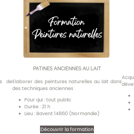
PATINES ANCIENNES AU LAIT
Acqu
es de
Elaborer des peintures naturelles au lait dans
dével
des techniques anciennes
Pour qui : tout public
Durée : 21 h
Lieu : Bavent 14860 (Normandie)
Découvrir la formation