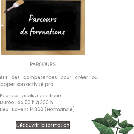
PARCOURS
érir des compétences pour créer ou
opper son activité pro
Pour qui : public spécifique
Durée : de 56 h à 300 h
Lieu : Bavent 14860 (Normandie)
Découvrir la formation