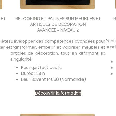
 ET
RELOOKING ET PATINES SUR MEUBLES ET
R
ARTICLES DE DÉCORATION
AVANCEE - NIVEAU 2
Renf
lètes
Développer des compétences avancées pour
besoi
ier et
transformer, embellir et valoriser meubles et
articles de décoration, tout en affirmant sa
singularité
Pour qui : tout public
Durée : 28 h
Lieu : Bavent 14860 (Normandie)
Découvrir la formation