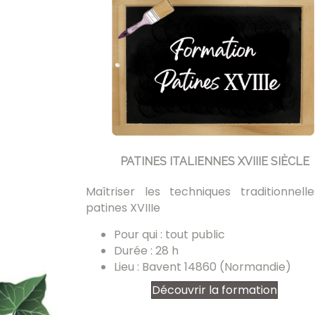
PATINES ITALIENNES XVIIIE SIÈCLE
Maîtriser les techniques traditionnell
patines XVIIIe
Pour qui : tout public
Durée : 28 h
Lieu : Bavent 14860 (Normandie)
Découvrir la formation