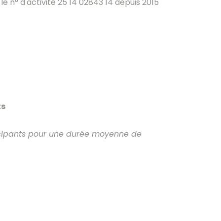
 le n° d'activité 25 14 02843 14 depuis 2015
ts
icipants pour une durée moyenne de