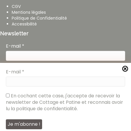
CGV
Mentions légales
Politique de Confidentialité
Accessibilité
Newsletter
E-mail
*
En cochant cette case, j'accepte de recevoir la
E-mail
*
newsletter de Cottage et Patine et reconnais avoir
lu la politique de confidentialité.
En cochant cette case, j'accepte de recevoir la
newsletter de Cottage et Patine et reconnais avoir
lu la politique de confidentialité.
2026 Cottage et Patine © Réalisé par {
RD Agency
}
Annuaire Français des Professionnels