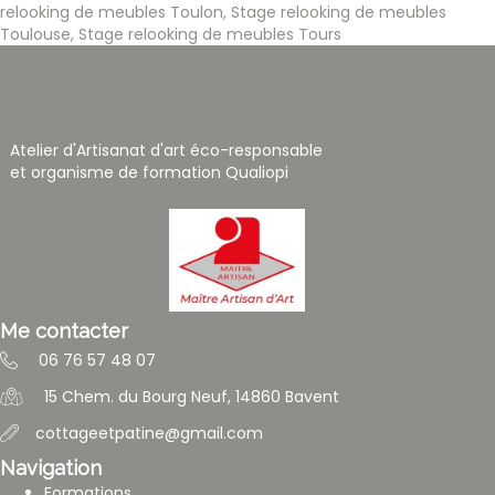
relooking de meubles Toulon
,
Stage relooking de meubles
Toulouse
,
Stage relooking de meubles Tours
Atelier d'Artisanat d'art éco-responsable
et organisme de formation Qualiopi
Me contacter
06 76 57 48 07
15 Chem. du Bourg Neuf, 14860 Bavent
cottageetpatine@gmail.com
Navigation
Formations