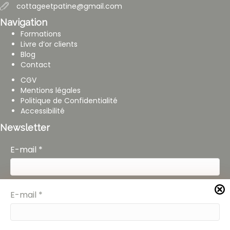
cottageetpatine@gmail.com
Navigation
Formations
Livre d’or clients
Blog
Contact
CGV
Mentions légales
Politique de Confidentialité
Accessibilité
Newsletter
E-mail
*
En cochant cette case, j'accepte de recevoir la
E-mail
*
newsletter de Cottage et Patine et reconnais avoir
lu la politique de confidentialité.