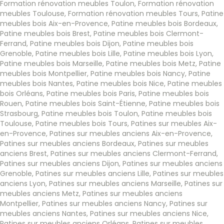
Formation rénovation meubles Toulon
,
Formation rénovation
meubles Toulouse
,
Formation rénovation meubles Tours
,
Patine
meubles bois Aix-en-Provence
,
Patine meubles bois Bordeaux
,
Patine meubles bois Brest
,
Patine meubles bois Clermont-
Ferrand
,
Patine meubles bois Dijon
,
Patine meubles bois
Grenoble
,
Patine meubles bois Lille
,
Patine meubles bois Lyon
,
Patine meubles bois Marseille
,
Patine meubles bois Metz
,
Patine
meubles bois Montpellier
,
Patine meubles bois Nancy
,
Patine
meubles bois Nantes
,
Patine meubles bois Nice
,
Patine meubles
bois Orléans
,
Patine meubles bois Paris
,
Patine meubles bois
Rouen
,
Patine meubles bois Saint-Étienne
,
Patine meubles bois
Strasbourg
,
Patine meubles bois Toulon
,
Patine meubles bois
Toulouse
,
Patine meubles bois Tours
,
Patines sur meubles Aix-
en-Provence
,
Patines sur meubles anciens Aix-en-Provence
,
Patines sur meubles anciens Bordeaux
,
Patines sur meubles
anciens Brest
,
Patines sur meubles anciens Clermont-Ferrand
,
Patines sur meubles anciens Dijon
,
Patines sur meubles anciens
Grenoble
,
Patines sur meubles anciens Lille
,
Patines sur meubles
anciens Lyon
,
Patines sur meubles anciens Marseille
,
Patines sur
meubles anciens Metz
,
Patines sur meubles anciens
Montpellier
,
Patines sur meubles anciens Nancy
,
Patines sur
meubles anciens Nantes
,
Patines sur meubles anciens Nice
,
Patines sur meubles anciens Orléans
,
Patines sur meubles