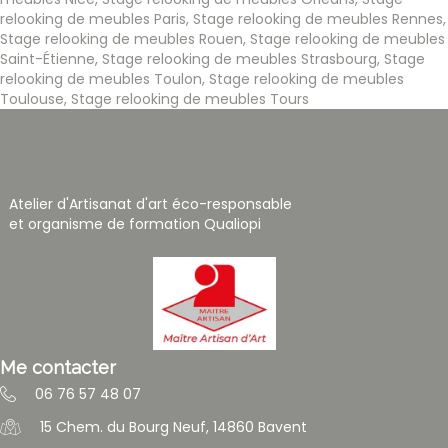
relooking de meubles Paris
,
Stage relooking de meubles Rennes
,
Stage relooking de meubles Rouen
,
Stage relooking de meubles
Saint-Étienne
,
Stage relooking de meubles Strasbourg
,
Stage
relooking de meubles Toulon
,
Stage relooking de meubles
Toulouse
,
Stage relooking de meubles Tours
Atelier d'Artisanat d'art éco-responsable
et organisme de formation Qualiopi
Me contacter
06 76 57 48 07
15 Chem. du Bourg Neuf, 14860 Bavent