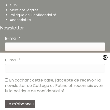
CGV
Mentions légales
Politique de Confidentialité
Accessibilité
Newsletter
E-mail
*
En cochant cette case, j'accepte de recevoir la
E-mail
*
newsletter de Cottage et Patine et reconnais avoir
lu la politique de confidentialité.
En cochant cette case, j'accepte de recevoir la
newsletter de Cottage et Patine et reconnais avoir
lu la politique de confidentialité.
2026 Cottage et Patine © Réalisé par {
RD Agency
}
Annuaire Français des Professionnels